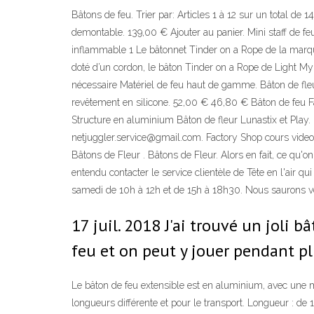
Bâtons de feu. Trier par: Articles 1 à 12 sur un total de 1
demontable. 139,00 € Ajouter au panier. Mini staff de fe
inflammable 1 Le bâtonnet Tinder on a Rope de la marque
doté d’un cordon, le bâton Tinder on a Rope de Light My Fir
nécessaire Matériel de feu haut de gamme. Bâton de fleu
revêtement en silicone. 52,00 € 46,80 € Bâton de feu Fa
Structure en aluminium Bâton de fleur Lunastix et Play.
netjuggler.service@gmail.com. Factory Shop cours video
Bâtons de Fleur . Bâtons de Fleur. Alors en fait, ce q
entendu contacter le service clientèle de Tête en l'air qu
samedi de 10h à 12h et de 15h à 18h30. Nous saurons vou
17 juil. 2018 J'ai trouvé un joli
feu et on peut y jouer pendant p
Le bâton de feu extensible est en aluminium, avec une 
longueurs différente et pour le transport. Longueur : d