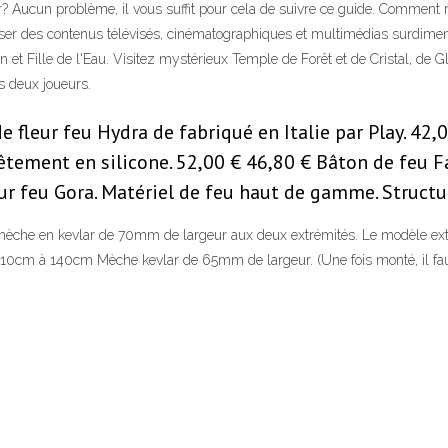
? Aucun problème, il vous suffit pour cela de suivre ce guide. Comment réi
ffuser des contenus télévisés, cinématographiques et multimédias surdim
et Fille de l'Eau. Visitez mystérieux Temple de Forêt et de Cristal, de Gl
s deux joueurs.
fleur feu Hydra de fabriqué en Italie par Play. 42,0
êtement en silicone. 52,00 € 46,80 € Bâton de feu F
leur feu Gora. Matériel de feu haut de gamme. Struc
mèche en kevlar de 70mm de largeur aux deux extrémités. Le modèle exten
e 110cm à 140cm Mèche kevlar de 65mm de largeur. (Une fois monté, il faut