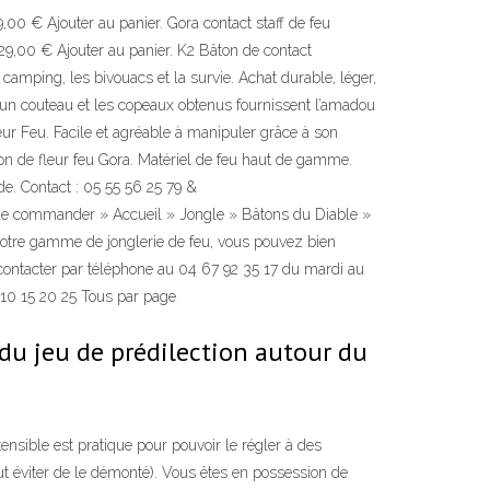
99,00 € Ajouter au panier. Gora contact staff de feu
 29,00 € Ajouter au panier. K2 Bâton de contact
amping, les bivouacs et la survie. Achat durable, léger,
de d’un couteau et les copeaux obtenus fournissent l’amadou
ur Feu. Facile et agréable à manipuler grâce à son
on de fleur feu Gora. Matériel de feu haut de gamme.
de. Contact : 05 55 56 25 79 &
 de commander » Accueil » Jongle » Bâtons du Diable »
notre gamme de jonglerie de feu, vous pouvez bien
us contacter par téléphone au 04 67 92 35 17 du mardi au
 10 15 20 25 Tous par page
 du jeu de prédilection autour du
sible est pratique pour pouvoir le régler à des
t éviter de le démonté). Vous êtes en possession de