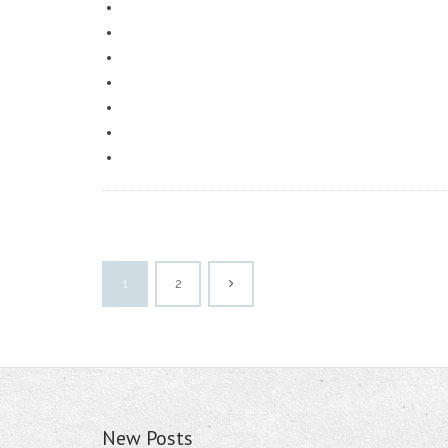
1
2
New Posts